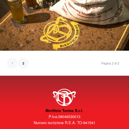
1
Pagina 2 di 2
2
Birrificio Torino S.r.l.
P.Iva:08046530013
Numero iscrizione R.E.A. TO-941541