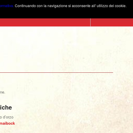
formativa.
Continuando con la navigazione si acconsente all' utilizzo dei cookie.
Birra Torino
Menu
Gallery
Contatti
one.
niche
to d’orzo
/maibock