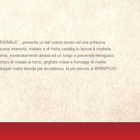
’ORIGINALE” , presenta un bel colore dorato ed una schiuma
buona intensità, mielato e di frutta candita.In bocca è morbida,
lgente, moderatamente amara ed un lungo e piacevole retrogusto.
stinco di maiale al forno, grigliate miste e formaggi di media
doppio malto bionda per eccellenza, la più bevuta al BIRRIFICIO