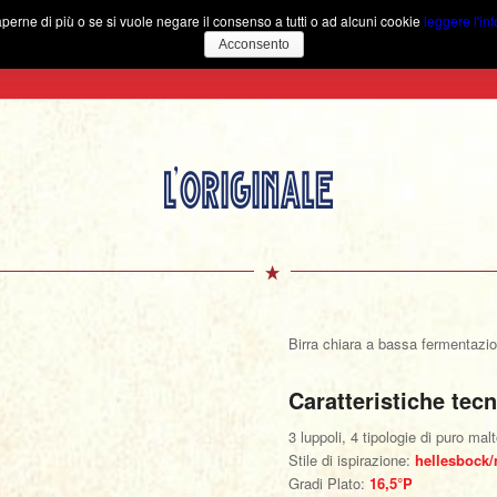
aperne di più o se si vuole negare il consenso a tutti o ad alcuni cookie
leggere l'in
Acconsento
Home
Il Birrificio
Birra chiara a bassa fermentazi
Caratteristiche tec
3 luppoli, 4 tipologie di puro mal
Stile di ispirazione:
hellesbock
Gradi Plato:
16,5°P