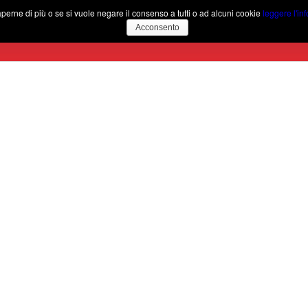
aperne di più o se si vuole negare il consenso a tutti o ad alcuni cookie
leggere l'in
Acconsento
Home
Il Birrificio