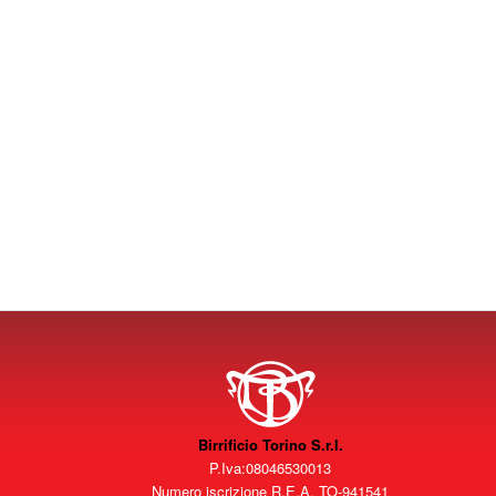
Birrificio Torino S.r.l.
P.Iva:08046530013
Numero iscrizione R.E.A. TO-941541