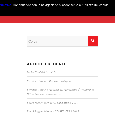
formativa.
Continuando con la navigazione si acconsente all' utilizzo dei cookie.
Birra Torino
Menu
Gallery
Contatti
ARTICOLI RECENTI
Le Tre Notti del Birrificio
Birrificio Torino – Ricerca e sviluppo
Birrificio Torino e Malteria del Monferrato di Villafranca
D’Asti lanciano nuova birra!
Beer&Jazz on Monday // DICEMBRE 2017
Beer&Jazz on Monday // NOVEMBRE 2017